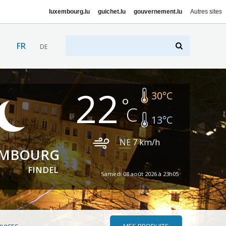
luxembourg.lu
guichet.lu
gouvernement.lu
Autres sites
FR
DE
22
30
°C
13
°C
NE
7
km/h
EMBOURG
FINDEL
Samedi 08 août 2026 à 23h05
MES PRODUITS