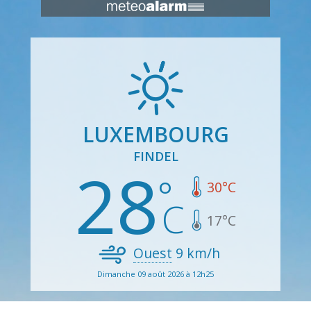
LUXEMBOURG
FINDEL
28
30
°C
17
°C
Ouest
9
km/h
Dimanche 09 août 2026 à 12h25