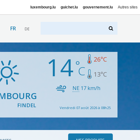
luxembourg.lu
guichet.lu
gouvernement.lu
Autres sites
FR
DE
14
26
°C
13
°C
NE
17
km/h
EMBOURG
FINDEL
Vendredi 07 août 2026 à 08h25
MES PRODUITS