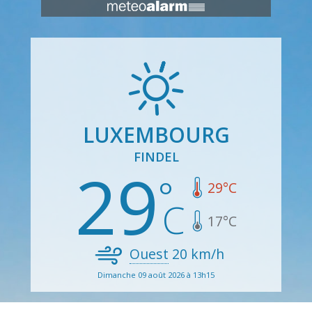
LUXEMBOURG
FINDEL
29
29
°C
17
°C
Ouest
20
km/h
Dimanche 09 août 2026 à 13h15