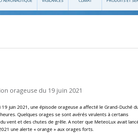
O AÉRONAUTIQUE
VIGILANCES
CLIMAT
PRODUITS ET SE
ion orageuse du 19 juin 2021
i 19 juin 2021, une épisode orageuse a affecté le Grand-Duché d
eures. Quelques orages se sont avérés virulents à certains
du vent et des chutes de grêle. A noter que MeteoLux avait lanc
 2021 une alerte « orange » aux orages forts.