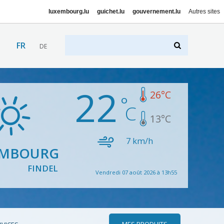
luxembourg.lu
guichet.lu
gouvernement.lu
Autres sites
FR
DE
22
26
°C
13
°C
7
km/h
EMBOURG
FINDEL
Vendredi 07 août 2026 à 13h55
MES PRODUITS