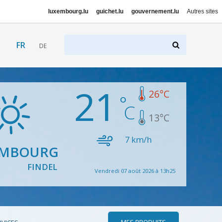
luxembourg.lu
guichet.lu
gouvernement.lu
Autres sites
FR
DE
21
26
°C
13
°C
7
km/h
EMBOURG
FINDEL
Vendredi 07 août 2026 à 13h25
MES PRODUITS