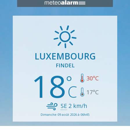
LUXEMBOURG
FINDEL
18
30
°C
17
°C
SE
2
km/h
Dimanche 09 août 2026 à 06h45