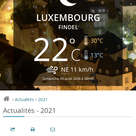
LUXEMBOURG
FINDEL
22
30
°C
13
°C
NE
11
km/h
Dimanche 09 août 2026 à 00h45
Actualités
2021
>
>
Actualités - 2021