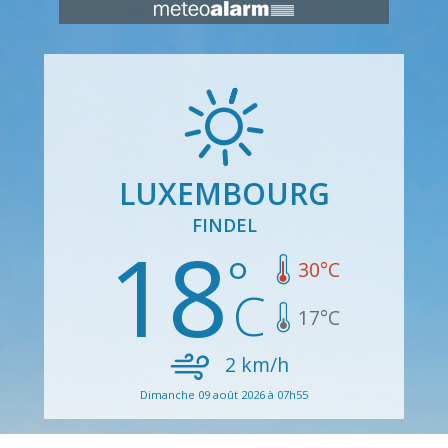
LUXEMBOURG
FINDEL
18
30
°C
17
°C
2
km/h
Dimanche 09 août 2026 à 07h55