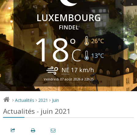
LUXEMBOURG
FINDEL
18
26
°C
13
°C
NE
17
km/h
Vendredi 07 août 2026 à 22h25
Actualités
2021
Juin
>
>
>
Actualités - juin 2021