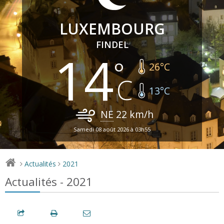
LUXEMBOURG
FINDEL
14
26
°C
13
°C
NE
22
km/h
Samedi 08 août 2026 à 03h55
Actualités
2021
>
>
Actualités - 2021