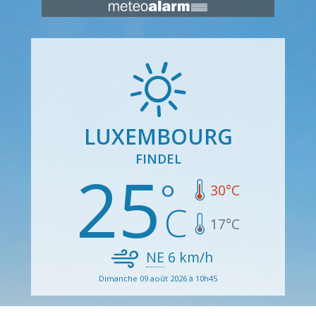
LUXEMBOURG
FINDEL
25
30
°C
17
°C
NE
6
km/h
Dimanche 09 août 2026 à 10h45