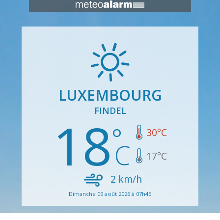
LUXEMBOURG
FINDEL
18
30
°C
17
°C
2
km/h
Dimanche 09 août 2026 à 07h45