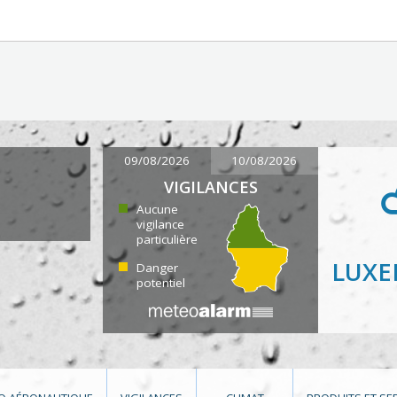
09/08/2026
10/08/2026
VIGILANCES
Aucune
vigilance
particulière
LUX
Danger
potentiel