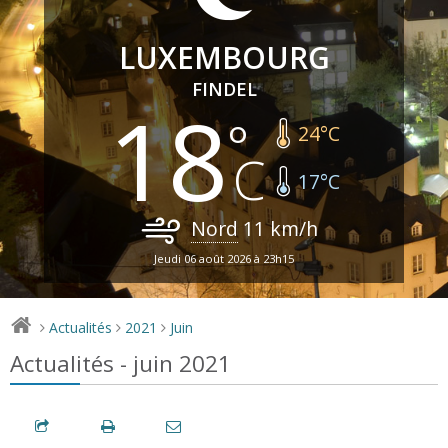
LUXEMBOURG
FINDEL
18
24
°C
17
°C
Nord
11
km/h
Jeudi 06 août 2026 à 23h15
Actualités
2021
Juin
>
>
>
Actualités - juin 2021