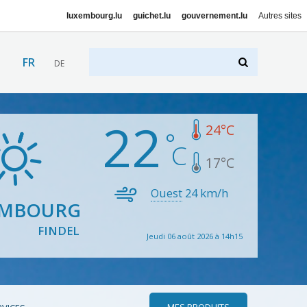
luxembourg.lu
guichet.lu
gouvernement.lu
Autres sites
FR
DE
22
24
°C
17
°C
Ouest
24
km/h
EMBOURG
FINDEL
Jeudi 06 août 2026 à 14h15
MES PRODUITS