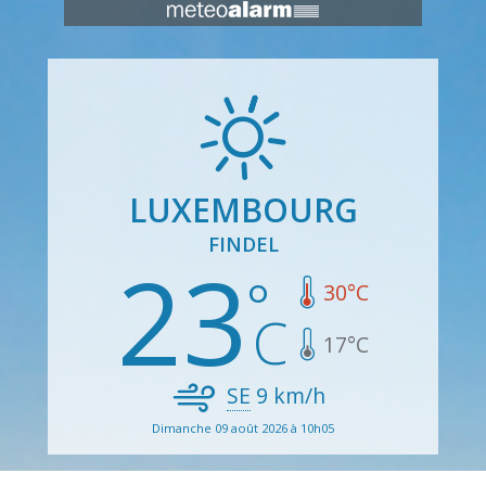
LUXEMBOURG
FINDEL
23
30
°C
17
°C
SE
9
km/h
Dimanche 09 août 2026 à 10h05