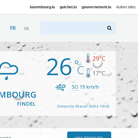
luxembourg.lu
guichet.lu
gouvernement.lu
Autres sites
FR
DE
26
29
°C
17
°C
SO
19
km/h
EMBOURG
FINDEL
Dimanche 09 août 2026 à 15h35
MES PRODUITS