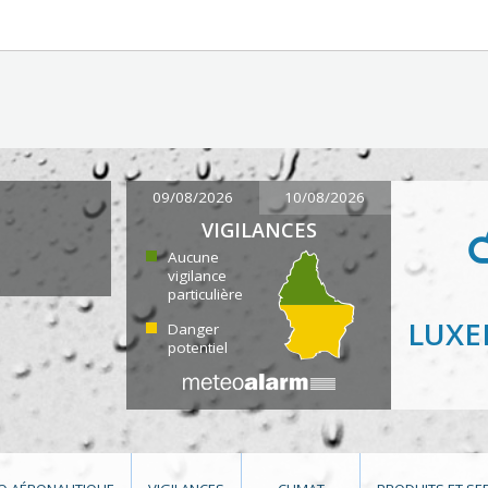
09/08/2026
10/08/2026
VIGILANCES
Aucune
vigilance
particulière
LUX
Danger
potentiel