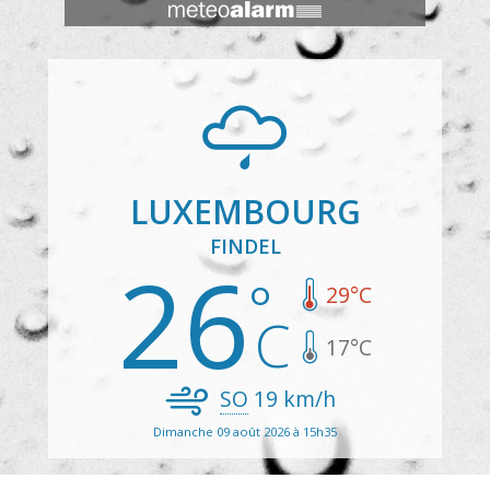
LUXEMBOURG
FINDEL
26
29
°C
17
°C
SO
19
km/h
Dimanche 09 août 2026 à 15h35