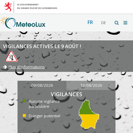
FR
DE
VIGILANCES ACTIVES LE 9 AOÛT !
Plus d'informations
09/08/2026
10/08/2026
VIGILANCES
Aucune vigilance
particulière
Danger potentiel