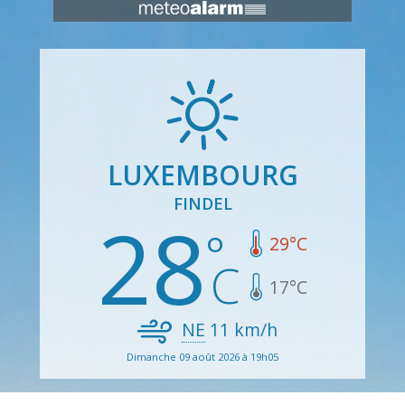
LUXEMBOURG
FINDEL
28
29
°C
17
°C
NE
11
km/h
Dimanche 09 août 2026 à 19h05