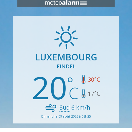
LUXEMBOURG
FINDEL
20
30
°C
17
°C
Sud
6
km/h
Dimanche 09 août 2026 à 08h25