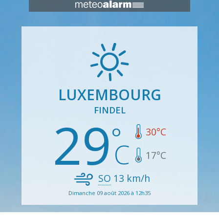
LUXEMBOURG
FINDEL
29
30
°C
17
°C
SO
13
km/h
Dimanche 09 août 2026 à 12h35