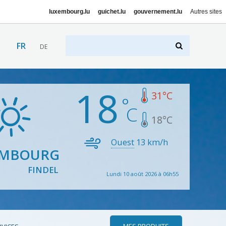
luxembourg.lu
guichet.lu
gouvernement.lu
Autres sites
FR
DE
18
31
°C
18
°C
Ouest
13
km/h
EMBOURG
FINDEL
Lundi 10 août 2026 à 06h55
MES PRODUITS