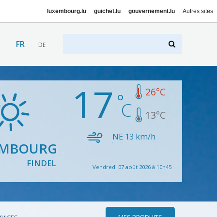
luxembourg.lu
guichet.lu
gouvernement.lu
Autres sites
FR
DE
17
26
°C
13
°C
NE
13
km/h
EMBOURG
FINDEL
Vendredi 07 août 2026 à 10h45
MES PRODUITS