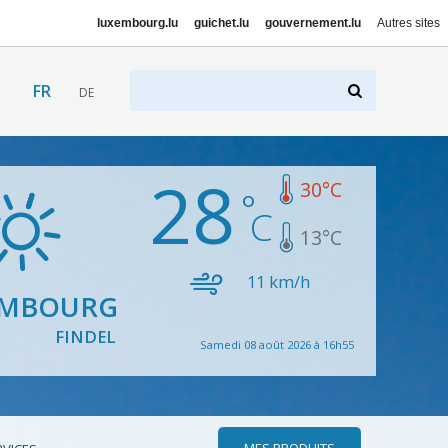
luxembourg.lu
guichet.lu
gouvernement.lu
Autres sites
FR
DE
28
30
°C
13
°C
11
km/h
EMBOURG
FINDEL
Samedi 08 août 2026 à 16h55
MES PRODUITS