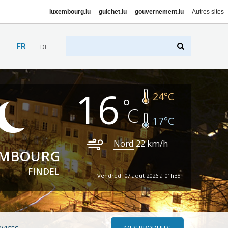
luxembourg.lu
guichet.lu
gouvernement.lu
Autres sites
FR
DE
16
24
°C
17
°C
Nord
22
km/h
EMBOURG
FINDEL
Vendredi 07 août 2026 à 01h35
MES PRODUITS