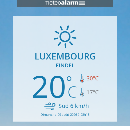
LUXEMBOURG
FINDEL
20
30
°C
17
°C
Sud
6
km/h
Dimanche 09 août 2026 à 08h15