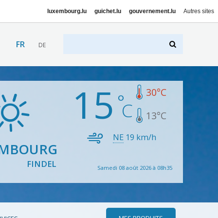
luxembourg.lu
guichet.lu
gouvernement.lu
Autres sites
FR
DE
15
30
°C
13
°C
NE
19
km/h
EMBOURG
FINDEL
Samedi 08 août 2026 à 08h35
MES PRODUITS