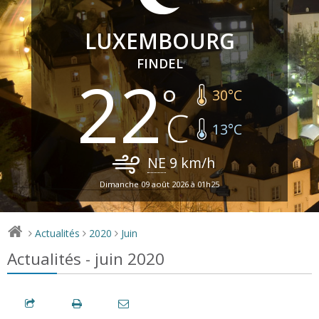
LUXEMBOURG
FINDEL
22
30
°C
13
°C
NE
9
km/h
Dimanche 09 août 2026 à 01h25
Actualités
2020
Juin
>
>
>
Actualités - juin 2020