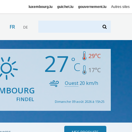
luxembourg.lu
guichet.lu
gouvernement.lu
Autres sites
FR
DE
27
29
°C
17
°C
Ouest
20
km/h
EMBOURG
FINDEL
Dimanche 09 août 2026 à 15h25
MES PRODUITS