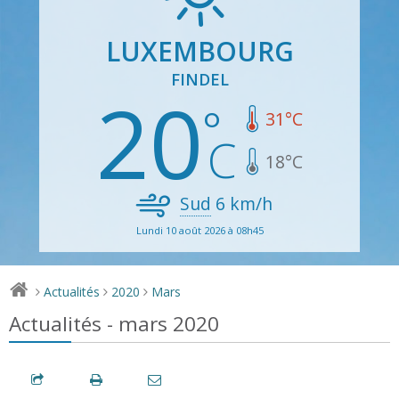
LUXEMBOURG
FINDEL
20
31
°C
18
°C
Sud
6
km/h
Lundi 10 août 2026 à 08h45
Actualités
2020
Mars
>
>
>
Actualités - mars 2020