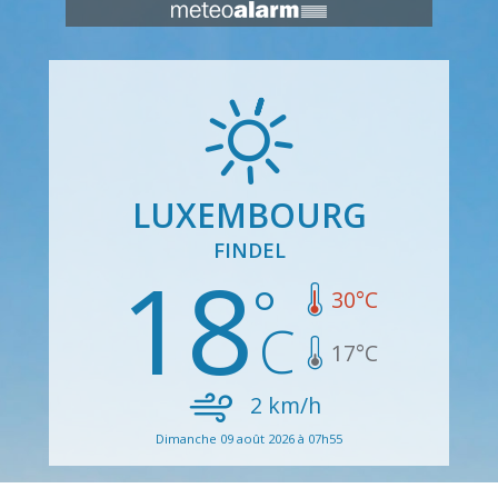
LUXEMBOURG
FINDEL
18
30
°C
17
°C
2
km/h
Dimanche 09 août 2026 à 07h55