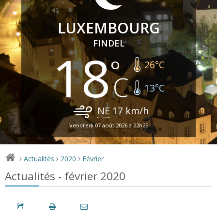
LUXEMBOURG
FINDEL
18
26
°C
13
°C
NE
17
km/h
Vendredi 07 août 2026 à 22h25
Actualités
2020
Février
>
>
>
Actualités - février 2020