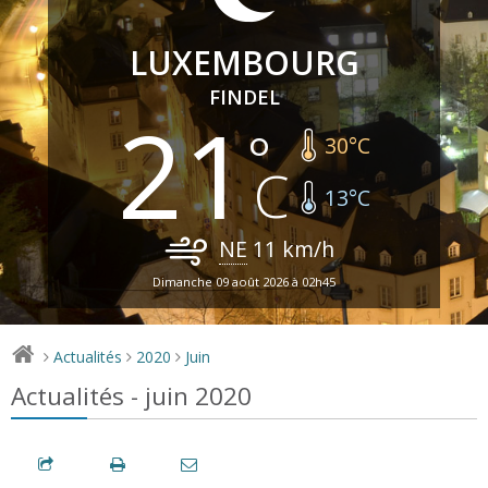
LUXEMBOURG
FINDEL
21
30
°C
13
°C
NE
11
km/h
Dimanche 09 août 2026 à 02h45
Actualités
2020
Juin
>
>
>
Actualités - juin 2020