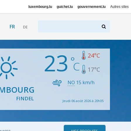
luxembourg.lu
guichet.lu
gouvernement.lu
Autres sites
FR
DE
23
24
°C
17
°C
NO
15
km/h
EMBOURG
FINDEL
Jeudi 06 août 2026 à 20h05
MES PRODUITS