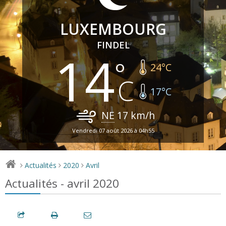
LUXEMBOURG
FINDEL
14
24
°C
17
°C
NE
17
km/h
Vendredi 07 août 2026 à 04h55
Actualités
2020
Avril
>
>
>
Actualités - avril 2020