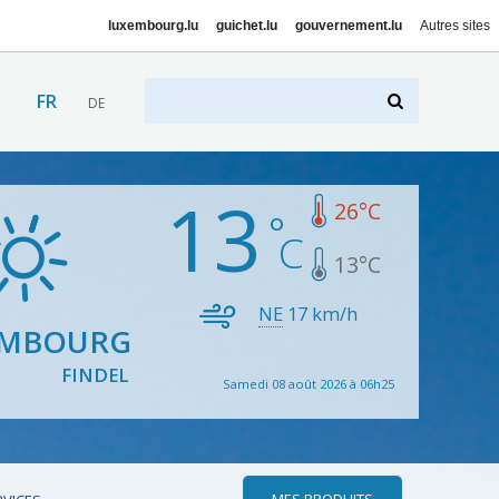
luxembourg.lu
guichet.lu
gouvernement.lu
Autres sites
FR
DE
13
26
°C
13
°C
NE
17
km/h
EMBOURG
FINDEL
Samedi 08 août 2026 à 06h25
MES PRODUITS