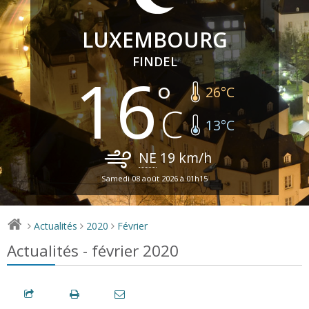
LUXEMBOURG
FINDEL
16
26
°C
13
°C
NE
19
km/h
Samedi 08 août 2026 à 01h15
Actualités
2020
Février
>
>
>
Actualités - février 2020