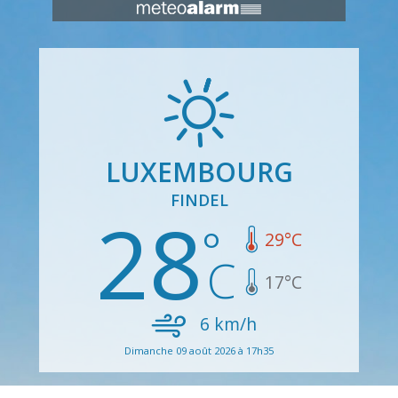
LUXEMBOURG
FINDEL
28
29
°C
17
°C
6
km/h
Dimanche 09 août 2026 à 17h35