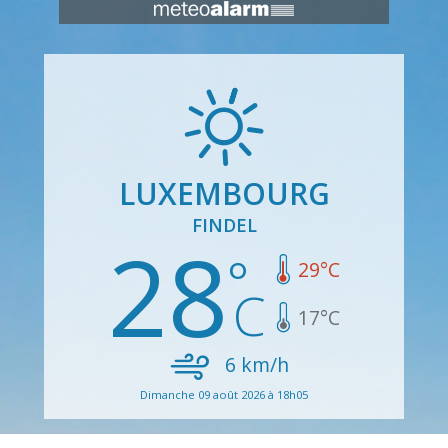
LUXEMBOURG
FINDEL
28
29
°C
17
°C
6
km/h
Dimanche 09 août 2026 à 18h05