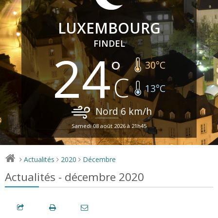
LUXEMBOURG
FINDEL
24
30
°C
13
°C
Nord
6
km/h
Samedi 08 août 2026 à 21h45
Actualités
2020
Décembre
>
>
>
Actualités - décembre 2020