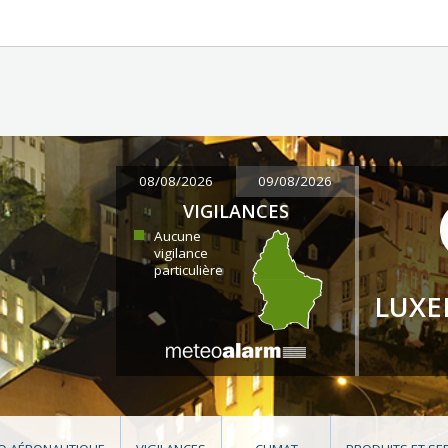
08/08/2026
09/08/2026
VIGILANCES
Aucune
vigilance
particulière
LUX