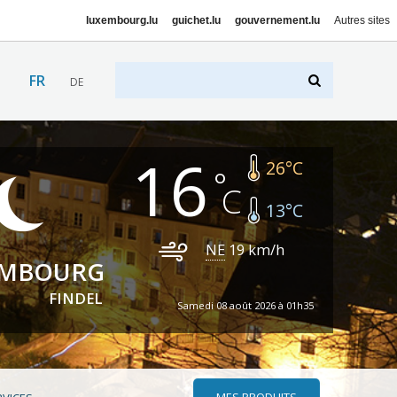
luxembourg.lu
guichet.lu
gouvernement.lu
Autres sites
FR
DE
16
26
°C
13
°C
NE
19
km/h
EMBOURG
FINDEL
Samedi 08 août 2026 à 01h35
MES PRODUITS