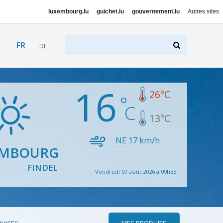
luxembourg.lu
guichet.lu
gouvernement.lu
Autres sites
FR
DE
16
26
°C
13
°C
NE
17
km/h
EMBOURG
FINDEL
Vendredi 07 août 2026 à 09h35
MES PRODUITS