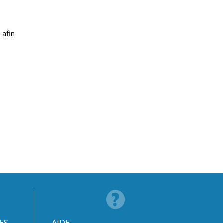
 afin
ES
AIDE