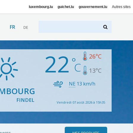
luxembourg.lu
guichet.lu
gouvernement.lu
Autres sites
FR
DE
22
26
°C
13
°C
NE
13
km/h
EMBOURG
FINDEL
Vendredi 07 août 2026 à 15h35
MES PRODUITS