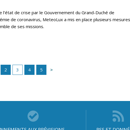
le de l’état de crise par le Gouvernement du Grand-Duché de
émie de coronavirus, MeteoLux a mis en place plusieurs mesures
semble de ses missions.
2
3
4
5
NNEMENTS AUX PRÉVISIONS
RSS ET DONNÉ