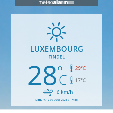
LUXEMBOURG
FINDEL
28
29
°C
17
°C
6
km/h
Dimanche 09 août 2026 à 17h55