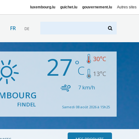
luxembourg.lu
guichet.lu
gouvernement.lu
Autres sites
FR
DE
27
30
°C
13
°C
7
km/h
EMBOURG
FINDEL
Samedi 08 août 2026 à 15h25
MES PRODUITS