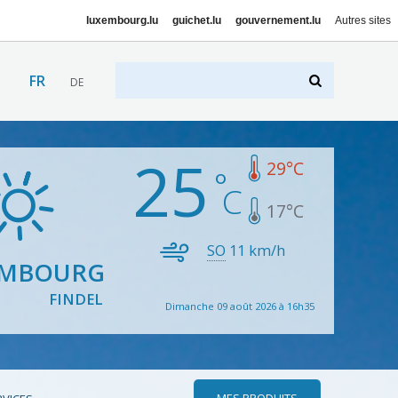
luxembourg.lu
guichet.lu
gouvernement.lu
Autres sites
FR
DE
25
29
°C
17
°C
SO
11
km/h
EMBOURG
FINDEL
Dimanche 09 août 2026 à 16h35
MES PRODUITS