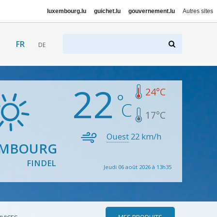
luxembourg.lu
guichet.lu
gouvernement.lu
Autres sites
FR
DE
22
24
°C
17
°C
Ouest
22
km/h
EMBOURG
FINDEL
Jeudi 06 août 2026 à 13h35
MES PRODUITS