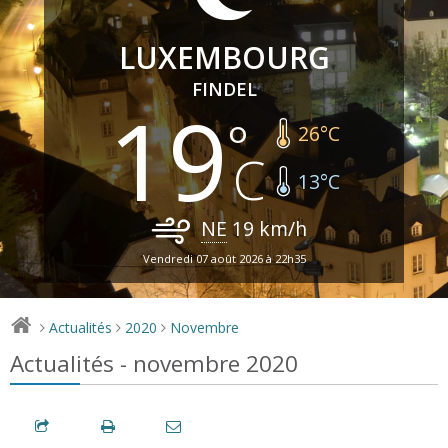
LUXEMBOURG
FINDEL
19
26
°C
13
°C
NE
19
km/h
Vendredi 07 août 2026 à 22h35
Actualités
2020
Novembre
>
>
>
Actualités - novembre 2020