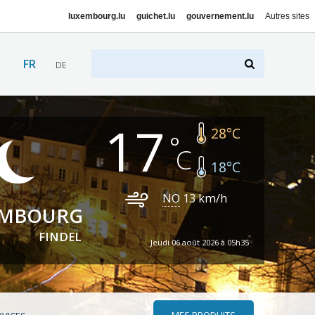
luxembourg.lu
guichet.lu
gouvernement.lu
Autres sites
FR
DE
17
28
°C
18
°C
NO
13
km/h
EMBOURG
FINDEL
Jeudi 06 août 2026 à 05h35
MES PRODUITS